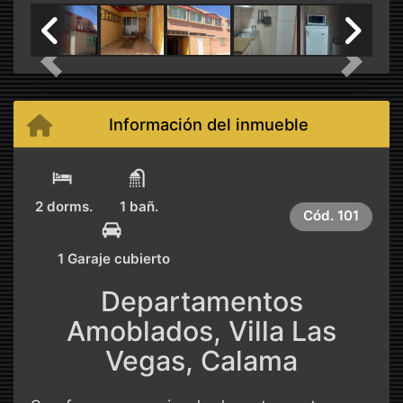
Previous
Next
Información del inmueble
2 dorms.
1 bañ.
Cód.
101
1 Garaje cubierto
Departamentos
Amoblados, Villa Las
Vegas, Calama