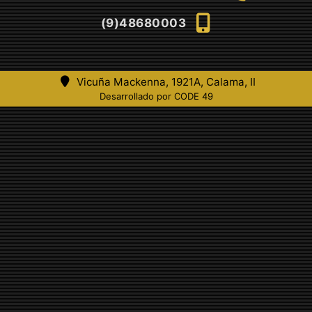
(9)48680003
Vicuña Mackenna, 1921A, Calama, II
Desarrollado por CODE 49