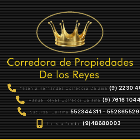
(9) 2230 4
Yesenia Hernandez Corredora Calama
(9) 7616 104
Manuel Reyes Corredor Calama
552344311 - 552865529
Sucursal Calama
(9)48680003
Larissa Rendic