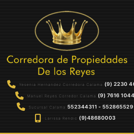
(9) 2230 4
Yesenia Hernandez Corredora Calama
(9) 7616 104
Manuel Reyes Corredor Calama
552344311 - 552865529
Sucursal Calama
(9)48680003
Larissa Rendic