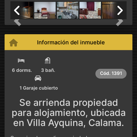
Previous
Next
Información del inmueble
6 dorms.
3 bañ.
Cód.
1391
1 Garaje cubierto
Se arrienda propiedad
para alojamiento, ubicada
en Villa Ayquina, Calama.