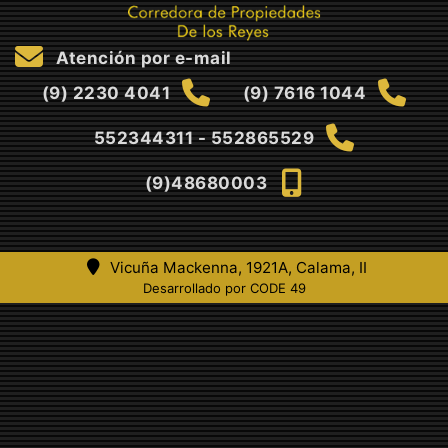
Atención por e-mail
(9) 2230 4041
(9) 7616 1044
552344311 - 552865529
(9)48680003
Vicuña Mackenna, 1921A, Calama, II
Desarrollado por CODE 49