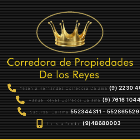
(9) 2230 4
Yesenia Hernandez Corredora Calama
(9) 7616 104
Manuel Reyes Corredor Calama
552344311 - 552865529
Sucursal Calama
(9)48680003
Larissa Rendic