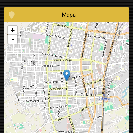
Mapa
+
-