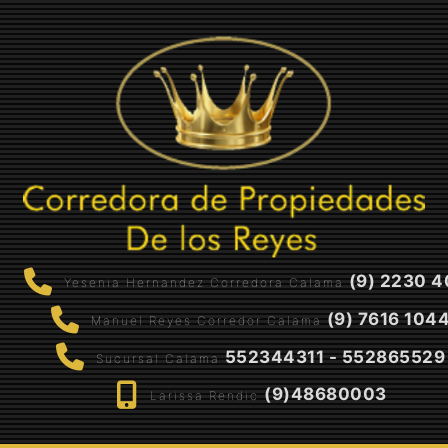
(9) 2230 4
Yesenia Hernandez Corredora Calama
(9) 7616 104
Manuel Reyes Corredor Calama
552344311 - 552865529
Sucursal Calama
(9)48680003
Larissa Rendic