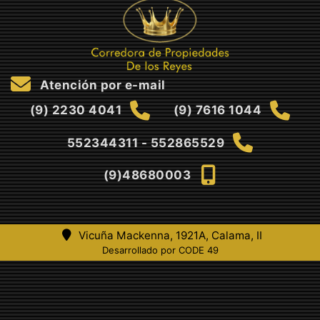
Atención por e-mail
(9) 2230 4041
(9) 7616 1044
552344311 - 552865529
(9)48680003
Vicuña Mackenna, 1921A, Calama, II
Desarrollado por CODE 49