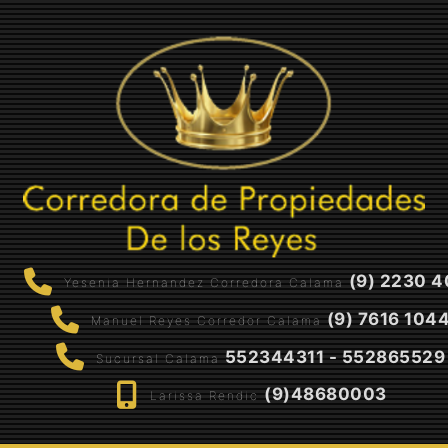
(9) 2230 4
Yesenia Hernandez Corredora Calama
(9) 7616 104
Manuel Reyes Corredor Calama
552344311 - 552865529
Sucursal Calama
(9)48680003
Larissa Rendic