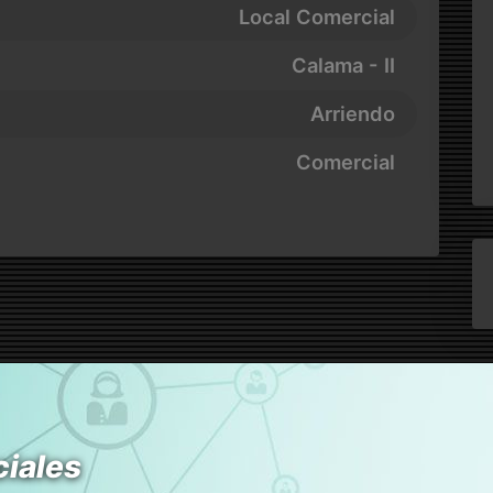
Local Comercial
Calama - II
Arriendo
Comercial
ciales