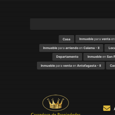
Inmueble
para
venta
e
Casa
Inmueble
para
arriendo
en
Calama - II
Loca
Departamento
Inmueble
en
San P
Inmueble
para
venta
en
Antofagasta - II
Ca
A