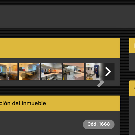
Next
ción del inmueble
Cód.
1668