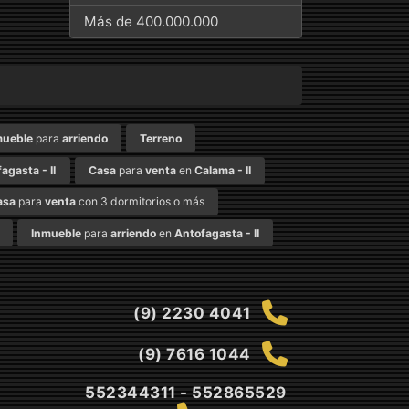
Más de 400.000.000
mueble
para
arriendo
Terreno
agasta - II
Casa
para
venta
en
Calama - II
asa
para
venta
con 3 dormitorios o más
Inmueble
para
arriendo
en
Antofagasta - II
(9) 2230 4041
(9) 7616 1044
552344311 - 552865529