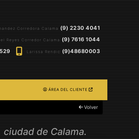
(9) 2230 4041
rnandez Corredora Calama
(9) 7616 1044
el Reyes Corredor Calama
5529
(9)48680003
Larissa Rendic
ÁREA DEL CLIENTE
Volver
, ciudad de Calama.