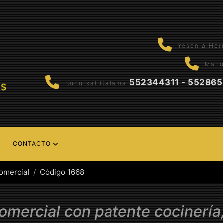
Yesenia He
Manu
552344311 - 55286
Sucursal Calama
CONTACTO
omercial
Código 1668
comercial con patente cocinería