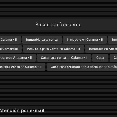
Búsqueda frecuente
n
Calama - II
Inmueble
para
venta
Inmueble
en
Calama - II
In
l Comercial
Inmueble
para
venta
en
Calama - II
Inmueble
en
Antof
edro de Atacama - II
Casa
para
venta
en
Calama - II
Casa
C
sa
para
venta
en
Calama - II
Casa
para
arriendo
con 3 dormitorios o más
tención por e-mail