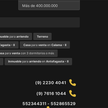
Más de 400.000.000
mueble
para
arriendo
Terreno
agasta - II
Casa
para
venta
en
Calama - II
asa
para
venta
con 3 dormitorios o más
Inmueble
para
arriendo
en
Antofagasta - II
(9) 2230 4041
(9) 7616 1044
552344311 - 552865529