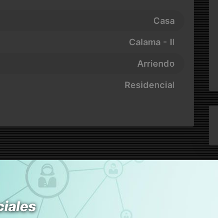
Casa
Calama - II
Arriendo
Residencial
ciales