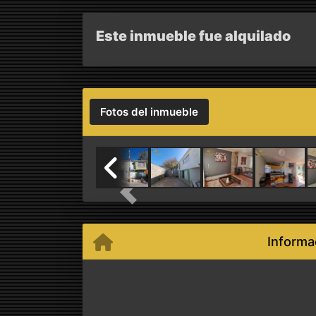
Este inmueble fue alquilado
Fotos del inmueble
Previous
Informa