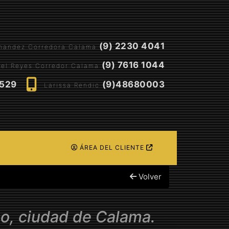
(9) 2230 4041
rnandez Corredora Calama
(9) 7616 1044
el Reyes Corredor Calama
5529
(9)48680003
Larissa Rendic
ÁREA DEL CLIENTE
Volver
o, ciudad de Calama.