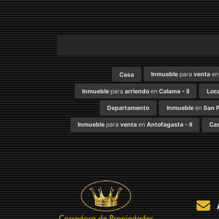
Inmueble
para
venta
e
Casa
Inmueble
para
arriendo
en
Calama - II
Loca
Departamento
Inmueble
en
San P
Inmueble
para
venta
en
Antofagasta - II
Ca
A