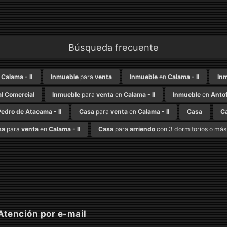
Búsqueda frecuente
n
Calama - II
Inmueble
para
venta
Inmueble
en
Calama - II
In
l Comercial
Inmueble
para
venta
en
Calama - II
Inmueble
en
Antof
edro de Atacama - II
Casa
para
venta
en
Calama - II
Casa
C
sa
para
venta
en
Calama - II
Casa
para
arriendo
con 3 dormitorios o más
tención por e-mail