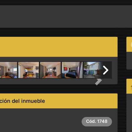
Next
ción del inmueble
Cód.
1748