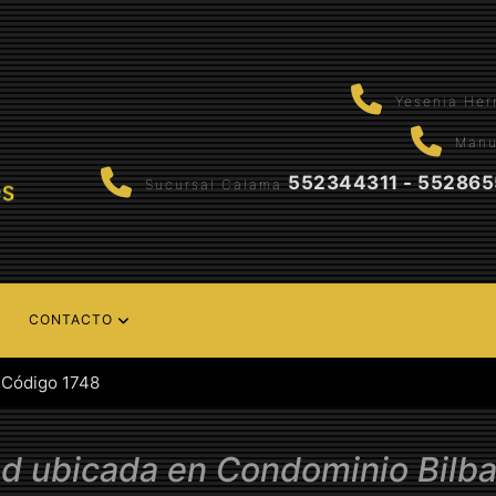
Yesenia He
Manu
552344311 - 55286
Sucursal Calama
CONTACTO
Código 1748
ad ubicada en Condominio Bilba