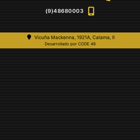
(9)48680003
Vicuña Mackenna, 1921A, Calama, II
Desarrollado por CODE 49