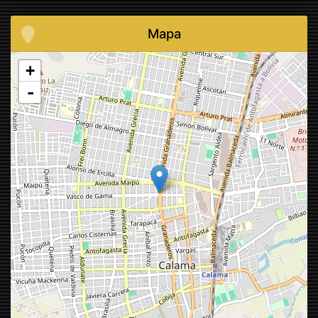
Mapa
+
-