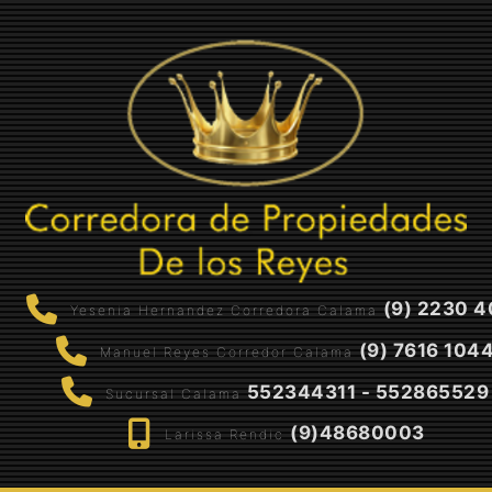
(9) 2230 4
Yesenia Hernandez Corredora Calama
(9) 7616 104
Manuel Reyes Corredor Calama
552344311 - 552865529
Sucursal Calama
(9)48680003
Larissa Rendic