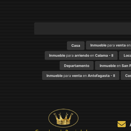
Inmueble
para
venta
e
Casa
Inmueble
para
arriendo
en
Calama - II
Loca
Departamento
Inmueble
en
San P
Inmueble
para
venta
en
Antofagasta - II
Ca
A