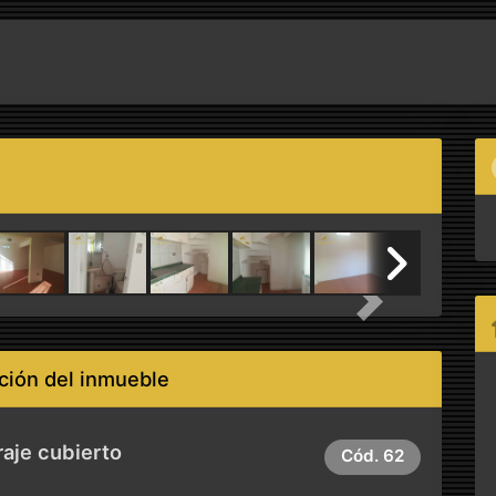
Next
ción del inmueble
raje cubierto
Cód.
62