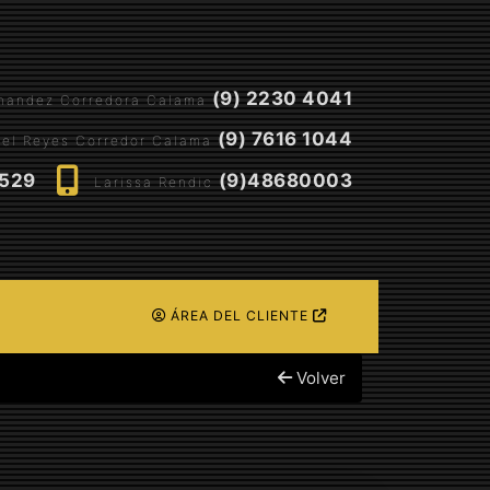
(9) 2230 4041
rnandez Corredora Calama
(9) 7616 1044
el Reyes Corredor Calama
5529
(9)48680003
Larissa Rendic
ÁREA DEL CLIENTE
Volver