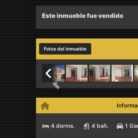
Este inmueble fue vendido
Fotos del inmueble
Previous
Informa
4 dorms.
4 bañ.
1 Ga