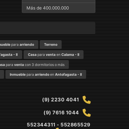
Más de 400.000.000
mueble
para
arriendo
Terreno
agasta - II
Casa
para
venta
en
Calama - II
asa
para
venta
con 3 dormitorios o más
Inmueble
para
arriendo
en
Antofagasta - II
(9) 2230 4041
(9) 7616 1044
552344311 - 552865529