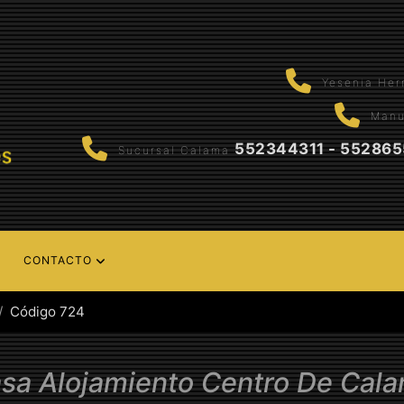
Yesenia He
Manu
552344311 - 55286
Sucursal Calama
CONTACTO
Código 724
sa Alojamiento Centro De Cal