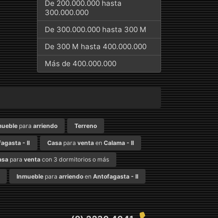
De 200.000.000 hasta
300.000.000
De 300.000.000 hasta 300 M
De 300 M hasta 400.000.000
Más de 400.000.000
mueble
para
arriendo
Terreno
agasta - II
Casa
para
venta
en
Calama - II
asa
para
venta
con 3 dormitorios o más
Inmueble
para
arriendo
en
Antofagasta - II