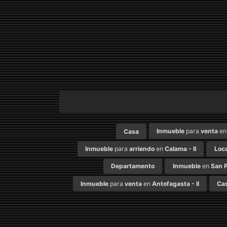
Inmueble
para
venta
e
Casa
Inmueble
para
arriendo
en
Calama - II
Loca
Departamento
Inmueble
en
San P
Inmueble
para
venta
en
Antofagasta - II
Ca