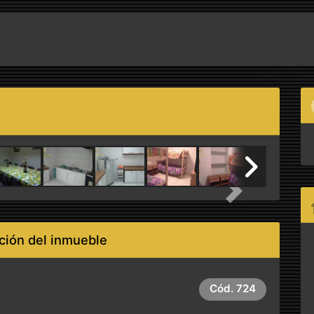
Next
ción del inmueble
Cód.
724