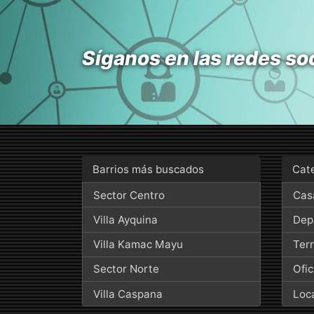
Síganos en las redes so
Barrios más buscados
Cat
Sector Centro
Cas
Villa Ayquina
Dep
Villa Kamac Mayu
Ter
Sector Norte
Ofic
Villa Caspana
Loc