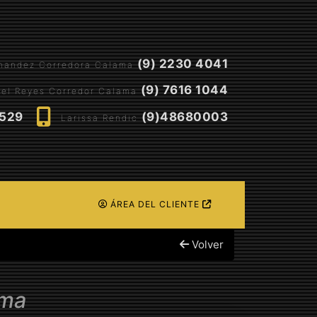
(9) 2230 4041
rnandez Corredora Calama
(9) 7616 1044
el Reyes Corredor Calama
5529
(9)48680003
Larissa Rendic
ÁREA DEL CLIENTE
Volver
ama