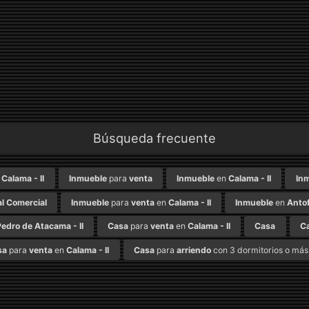
Búsqueda frecuente
n
Calama - II
Inmueble
para
venta
Inmueble
en
Calama - II
In
l Comercial
Inmueble
para
venta
en
Calama - II
Inmueble
en
Antof
edro de Atacama - II
Casa
para
venta
en
Calama - II
Casa
C
sa
para
venta
en
Calama - II
Casa
para
arriendo
con 3 dormitorios o más