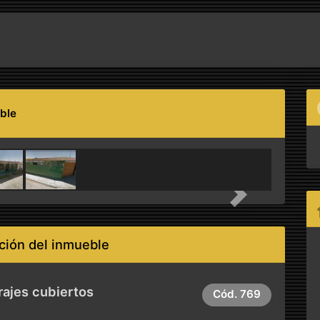
ble
Next
ción del inmueble
rajes cubiertos
Cód.
769