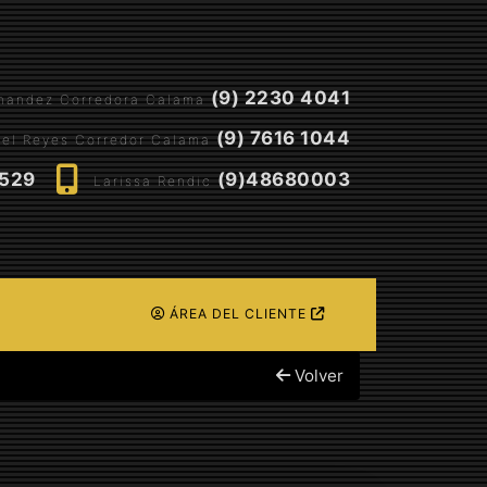
(9) 2230 4041
rnandez Corredora Calama
(9) 7616 1044
el Reyes Corredor Calama
5529
(9)48680003
Larissa Rendic
ÁREA DEL CLIENTE
Volver