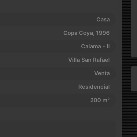
Casa
Copa Coya
, 1996
Calama - II
Villa San Rafael
Venta
Residencial
200 m²