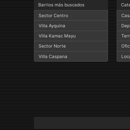
Barrios más buscados
Cat
Sector Centro
Cas
Villa Ayquina
Dep
Villa Kamac Mayu
Ter
Sector Norte
Ofic
Villa Caspana
Loc