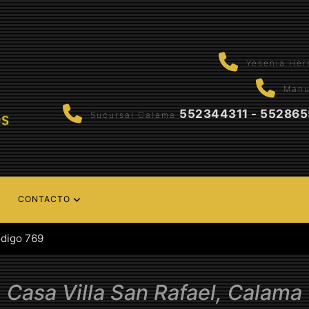
Yesenia He
Manu
552344311 - 55286
Sucursal Calama
CONTACTO
digo 769
Casa Villa San Rafael, Calama