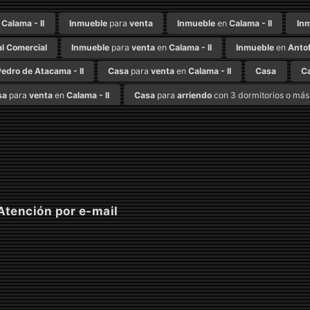
n
Calama - II
Inmueble
para
venta
Inmueble
en
Calama - II
In
l Comercial
Inmueble
para
venta
en
Calama - II
Inmueble
en
Antof
edro de Atacama - II
Casa
para
venta
en
Calama - II
Casa
C
sa
para
venta
en
Calama - II
Casa
para
arriendo
con 3 dormitorios o más
tención por e-mail