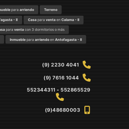
mueble
para
arriendo
Terreno
agasta - II
Casa
para
venta
en
Calama - II
asa
para
venta
con 3 dormitorios o más
Inmueble
para
arriendo
en
Antofagasta - II
(9) 2230 4041
(9) 7616 1044
552344311 - 552865529
(9)48680003