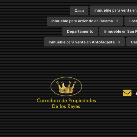
Inmueble
para
venta
e
Casa
Inmueble
para
arriendo
en
Calama - II
Loca
Departamento
Inmueble
en
San P
Inmueble
para
venta
en
Antofagasta - II
Ca
A